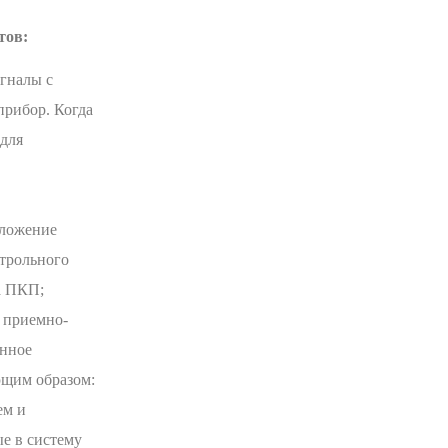
тов:
гналы с
прибор. Когда
 для
оложение
нтрольного
а ПКП;
с приемно-
анное
ющим образом:
ем и
е в систему