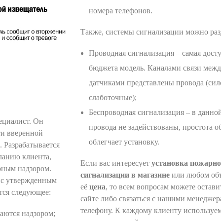
номера телефонов.
Также, системы сигнализации можно раз
Проводная сигнализация – самая досту
бюджета модель. Каналами связи меж
датчиками представлены провода (сил
слаботочные);
Беспроводная сигнализация – в данно
ециалист. Он
провода не задействованы, простота 
ти вверенной
облегчает установку.
. Разрабатывается
ланию клиента,
Если вас интересует
установка пожарн
рным надзором.
сигнализации в магазине
или любом объ
и с утвержденным
её
цена
, то всем вопросам можете остави
тся следующее:
сайте либо связаться с нашими менеджер
телефону. К каждому клиенту используем
аются надзором;