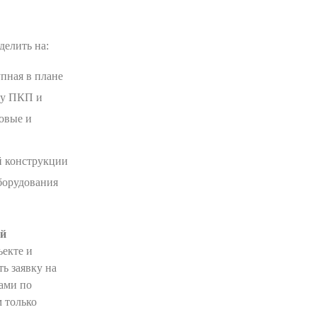
делить на:
пная в плане
ду ПКП и
овые и
й конструкции
оборудования
ой
екте и
ть заявку на
ами по
 только