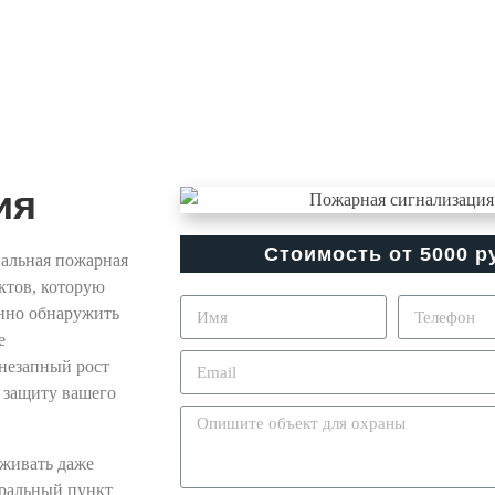
ия
Стоимость от 5000 р
альная пожарная
ктов, которую
нно обнаружить
е
внезапный рост
 защиту вашего
уживать даже
тральный пункт