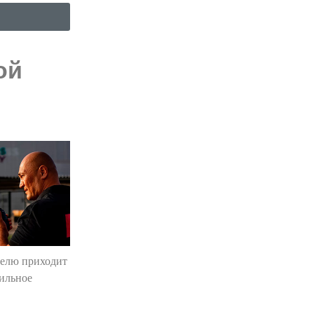
ой
телю приходит
бильное