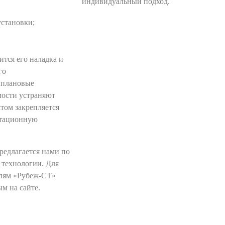
индивидуальный подход.
установки;
тся его наладка и
го
 плановые
мости устраняют
том закрепляется
атационную
редлагается нами по
 технологии. Для
елям «Рубеж-СТ»
м на сайте.