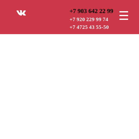
+7 903 642 22 99
РУБЕЖ — СТ
ОХРАННАЯ ОРГАНИЗАЦИЯ
+7 920 229 99 74
+7 4725 43 55-50
Блог
Новости