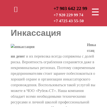
+7 903 642 22 99
РУБЕЖ — СТ
ОХРАННАЯ ОРГАНИЗАЦИЯ
+7 920 229 99 74
+7 4725 43 55-50
Инкассация
Инка
ссац
ия денег
и их перевозка всегда сопряжены с долей
риска. Вероятность ограбления сохраняется даже в
некриминальных регионах. Поэтому современным
предпринимателям стоит заранее побеспокоиться о
хорошей охране и организации инкассаторского
сопровождения. Воспользоваться такой услугой вы
можете в ЧОО «Рубеж-СТ». Наша компания
обладает всеми необходимыми техническими
ресурсами и личной школой профессиональной