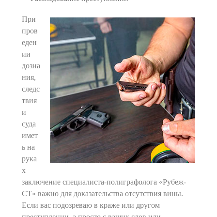
При
пров
еден
ии
дозна
ния,
следс
твия
и
суда
имет
ь на
рука
х
заключение специалиста-полиграфолога «Рубеж-
СТ» важно для доказательства отсутствия вины.
Если вас подозреваю в краже или другом
преступлении, а просто с ваших слов или