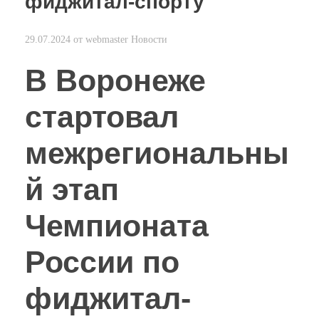
фиджитал-спорту
29.07.2024
от
webmaster
Новости
В Воронеже
стартовал
межрегиональны
й этап
Чемпионата
России по
фиджитал-